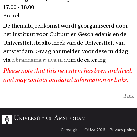
17.00 - 18.00
Borrel
De themabijeenkomst wordt georganiseerd door
het Instituut voor Cultuur en Geschiedenis en de
Universiteitsbibliotheek van de Universiteit van
Amsterdam. Graag aanmelden voor deze middag
via
r.brandsma
uva.nl
i.v.m de catering.
Please note that this newsitem has been archived,
and may contain outdated information or links.
Back
Copyright ILLC/UvA 2026
Privacy policy