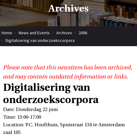
Archives
Home
News and Events
Archives
2006
Digitalisering van onderzoekscorpora
Please note that this newsitem has been archived,
and may contain outdated information or links.
Digitalisering van
onderzoekscorpora
Date: Donderdag 22 juni
Time: 13:00-17:00
Location: P.C. Hoofthuis, Spuistraat 134 te Amsterdam
zaal 105