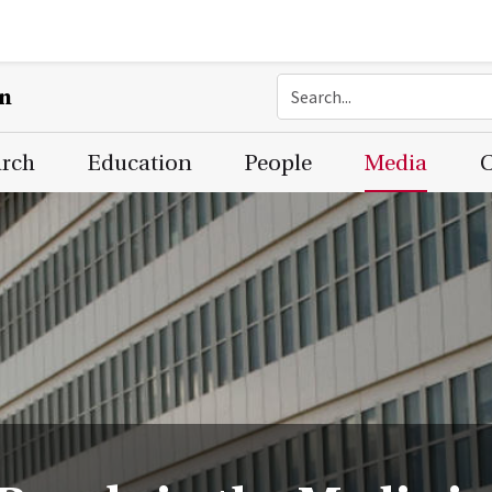
on
arch
Education
People
Media
C