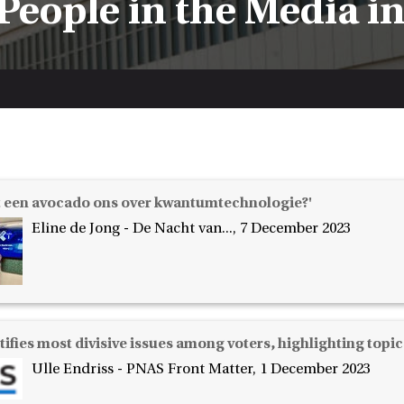
People in the Media i
lt een avocado ons over kwantumtechnologie?'
Eline de Jong - De Nacht van..., 7 December 2023
tifies most divisive issues among voters, highlighting topi
Ulle Endriss - PNAS Front Matter, 1 December 2023