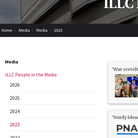
ILLC 
Home
Media
Media
2023
Media
'Wat verte
ILLC People in the Media
2026
2025
2024
'Study iden
2023
2022