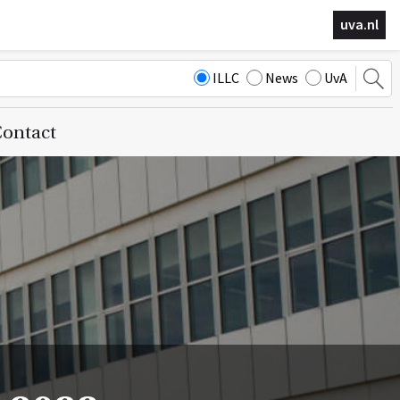
uva.nl
ILLC
News
UvA
ontact