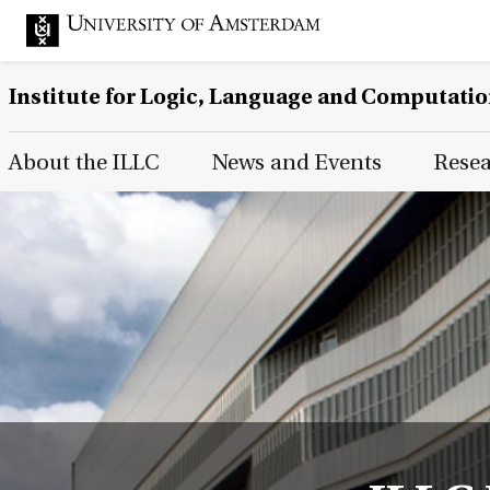
Institute for Logic, Language and Computati
Main Page Navigation
About the ILLC
News and Events
Rese