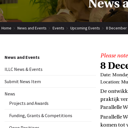
News a
Home
News and Events
Events
Upcoming Events
8 December 2
Please note
News and Events
8 Dec
ILLC News & Events
Date: Monda
Submit News Item
Location: Mu
De ontwikke
News
praktijk ve
Projects and Awards
Parallelle 
Funding, Grants & Competitions
Parallelle 
komen tot v
Open Positions