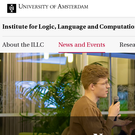
Institute for Logic, Language and Computati
Main Page Navigation
About the ILLC
News and Events
Rese