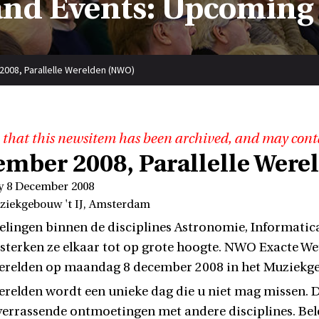
nd Events: Upcoming
008, Parallelle Werelden (NWO)
 that this newsitem has been archived, and may cont
ember 2008, Parallelle Wer
y 8 December 2008
ziekgebouw 't IJ, Amsterdam
lingen binnen de disciplines Astronomie, Informatica 
rsterken ze elkaar tot op grote hoogte. NWO Exacte W
Werelden op maandag 8 december 2008 in het Muziekgeb
Werelden wordt een unieke dag die u niet mag missen. D
errassende ontmoetingen met andere disciplines. Bele