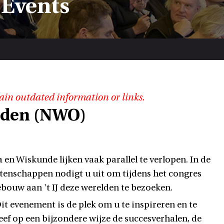
 Events
ain outdated information or links.
elden (NWO)
en Wiskunde lijken vaak parallel te verlopen. In de
etenschappen nodigt u uit om tijdens het congres
ouw aan 't IJ deze werelden te bezoeken.
it evenement is de plek om u te inspireren en te
ef op een bijzondere wijze de succesverhalen, de