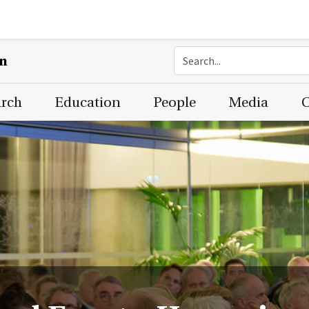
on
arch
Education
People
Media
C