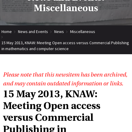
Miscellaneous
Home
News and Events
News
Miscellaneous
15 May 2013, KNAW: Meeting Open access versus Commercial Publishing
in mathematics and computer science
Please note that this newsitem has been archived,
and may contain outdated information or links.
15 May 2013, KNAW:
Meeting Open access
versus Commercial
Publishing in