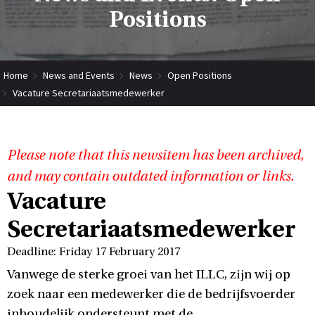
Positions
Home
News and Events
News
Open Positions
Vacature Secretariaatsmedewerker
Please note that this newsitem has been archived,
and may contain outdated information or links.
Vacature
Secretariaatsmedewerker
Deadline: Friday 17 February 2017
Vanwege de sterke groei van het ILLC, zijn wij op
zoek naar een medewerker die de bedrijfsvoerder
inhoudelijk ondersteunt met de