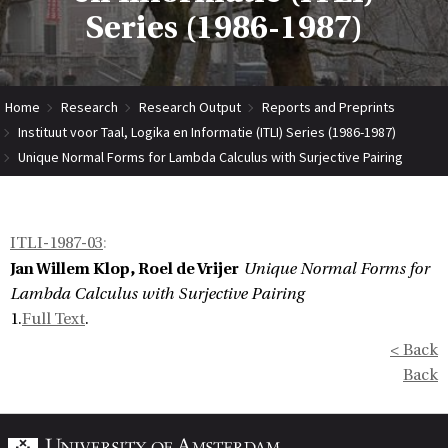
Series (1986-1987)
Home
Research
Research Output
Reports and Preprints
Instituut voor Taal, Logika en Informatie (ITLI) Series (1986-1987)
Unique Normal Forms for Lambda Calculus with Surjective Pairing
ITLI-1987-03
:
Jan Willem Klop, Roel de Vrijer
Unique Normal Forms for
Lambda Calculus with Surjective Pairing
1.
Full Text
.
< Back
Back